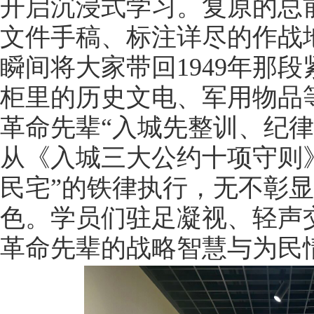
开启沉浸式学习。复原的总
文件手稿、标注详尽的作战
瞬间将大家带回
1949
年那段
柜里的历史文电、军用物品
革命先辈
“
入城先整训、纪律
从《入城三大公约十项守则
民宅
”
的铁律执行，无不彰显
色。学员们驻足凝视、轻声
革命先辈的战略智慧与为民