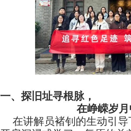
一、探旧址寻根脉，
在峥嵘岁月
在讲解员褚钊的生动引导