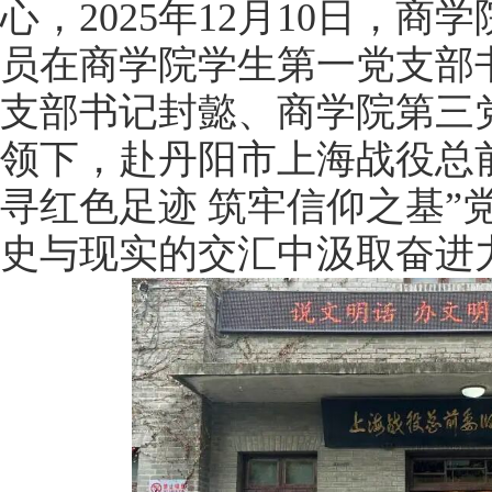
心，
2025
年
12
月
10
日，商学
员在商学院学生第一党支部
支部书记封懿、商学院第三
领下，赴丹阳市上海战役总
寻红色足迹
筑牢信仰之基
”
史与现实的交汇中汲取奋进