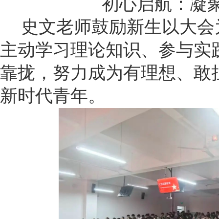
初心启航：凝
史文老师鼓励新生以大会
主动学习理论知识、参与实
靠拢，努力成为有理想、敢
新时代青年。