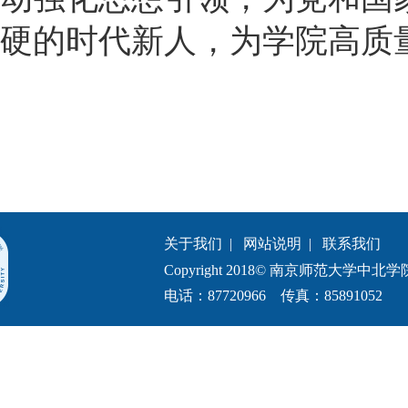
硬的时代新人，为学院高质
关于我们
|
网站说明
|
联系我们
Copyright 2018© 南京师范大学中北学院.All 
电话：87720966 传真：85891052