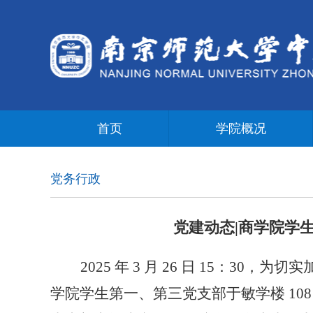
首页
学院概况
党务行政
党建动态|商学院学
2025
年
3
月
26
日
15
：
30
，为切实
学院学生第一、第三党支部于敏学楼
10